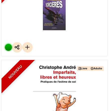
Petit lexique des sorcières [5]
De
Marie-charlotte DELMAS
Editions :
Syros jeunesse
Classification : DOCUMENTAIRE JEUNESSE
Plus d'infos
NOUVEAU
Livre
Adulte
Imparfaits, libres et heureux [215]
De
Christophe ANDRÉ
Editions :
O. jacob
Classification : DOCUMENTAIRE ADULTE