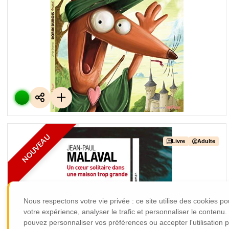
Renard la fleche courage
De
Olivier DAUMAS
Editions :
31815
Classification : ANTICIPATION
Plus d'infos
NOUVEAU
Livre
Adulte
Un coeur solitaire dans une maison
Nous respectons votre vie privée : ce site utilise des cookies p
De
Jean-paul MALAVAL
votre expérience, analyser le trafic et personnaliser le contenu
Editions :
Calmann-lévy
Classification : ROMAN ADULTES
pouvez personnaliser vos préférences ou accepter l'utilisation 