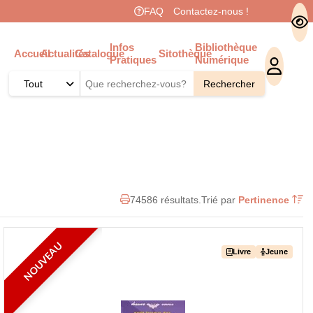
FAQ
Contactez-nous !
Menu
Infos
Bibliothèque
Accueil
Actualités
Catalogue
Sitothèque
Pratiques
Numérique
Général
Tout
Rechercher
74586 résultats.
Trié par
Pertinence
NOUVEAU
Livre
Jeune