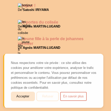
Bonjour !
De
Satoshi IRIYAMA
Les portes du colisée
De
Agnès MARTIN-LUGAND
La jeune fille à la perle de johannes
vermeer
De
Agnès MARTIN-LUGAND
Nous respectons votre vie privée : ce site utilise des
Dernières animations
cookies pour améliorer votre expérience, analyser le trafic
et personnaliser le contenu. Vous pouvez personnaliser vos
PROGRAMME PARTIR EN LIVRE 2026
préférences ou accepter l'utilisation par défaut de nos
Du 07 Juil 2026 au 07 Juil 2026
cookies essentiels. Pour en savoir plus, consultez notre
politique de confidentialité.
Partir en Livre
Accepter
Refuser
En savoir plus
Du 23 Juin 2026 au 31 Juil 2026